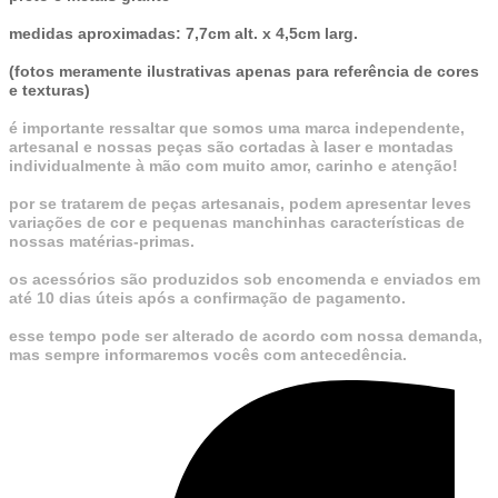
medidas aproximadas: 7,7cm alt. x 4,5cm larg.
(fotos meramente ilustrativas apenas para referência de cores
e texturas)
é importante ressaltar que somos uma marca independente,
artesanal e nossas peças são cortadas à laser e montadas
individualmente à mão com muito amor, carinho e atenção!
por se tratarem de peças artesanais, podem apresentar leves
variações de cor e pequenas manchinhas características de
nossas matérias-primas.
os acessórios são produzidos sob encomenda e enviados em
até 10 dias úteis após a confirmação de pagamento.
esse tempo pode ser alterado de acordo com nossa demanda,
mas sempre informaremos vocês com antecedência.