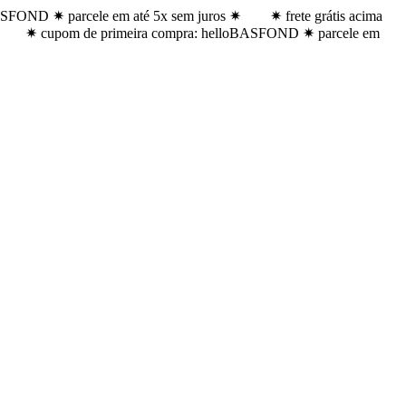
ASFOND ✷ parcele em até 5x sem juros ✷
✷ frete grátis acima
✷ cupom de primeira compra: helloBASFOND ✷ parcele em