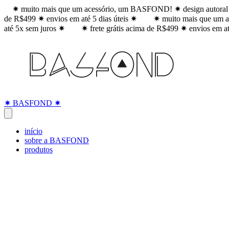
✷ muito mais que um acessório, um BASFOND! ✷ design autoral 
de R$499 ✷ envios em até 5 dias úteis ✷
✷ muito mais que um a
até 5x sem juros ✷
✷ frete grátis acima de R$499 ✷ envios em at
✷ BASFOND ✷
início
sobre a BASFOND
produtos